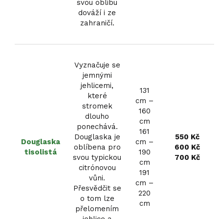
svou oblibu
dováží i ze
zahraničí.
Vyznačuje se
jemnými
jehlicemi,
131
které
cm –
stromek
160
dlouho
cm
ponechává.
161
Douglaska je
550 Kč
Douglaska
cm –
oblíbena pro
600 Kč
tisolistá
190
svou typickou
700 Kč
cm
citrónovou
191
vůni.
cm –
Přesvědčit se
220
o tom lze
cm
přelomením