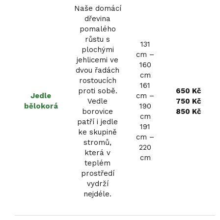
Naše domácí
dřevina
pomalého
růstu s
131
plochými
cm –
jehlicemi ve
160
dvou řadách
cm
rostoucích
161
proti sobě.
650 Kč
Jedle
cm –
Vedle
750 Kč
bělokorá
190
borovice
850 Kč
cm
patří i jedle
191
ke skupině
cm –
stromů,
220
která v
cm
teplém
prostředí
vydrží
nejdéle.