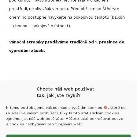
pod kůrou). Takto stromek nechte stát v chladném
prostředí, nikoliv však v mrazu. Před blížícím se Štědrým
dnem ho postupně navykejte na pokojovou teplotu (balkón
– chodba – pokojová místnost).
Vánoční stromky prodáváme tradičně od 1. prosince do
vyprodání zásob.
Chcete náš web používat
tak, jak jste zvyklí?
K tomu potřebujeme váš souhlas s využitím cookies
, které se
ukládají ve vašem prohlížeči. Díky těmto statistickým cookies
Mgr. Stanislav Holomek
zjistíme, jak náš web používáte. Můžete také pokračovat pouze
IČO: 05848636
s cookies nezbytnými pro fungování webu.
č. ú.: 210308257/0600