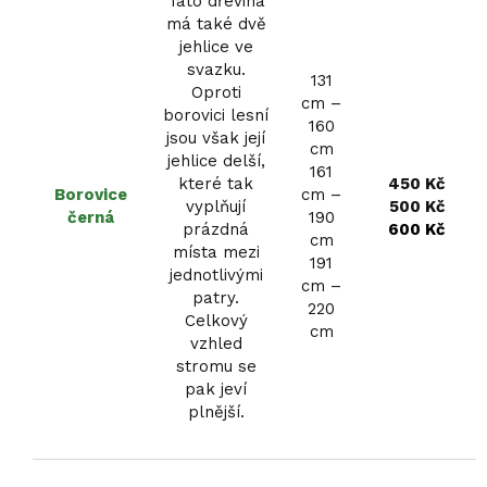
Tato dřevina
má také dvě
jehlice ve
svazku.
131
Oproti
cm –
borovici lesní
160
jsou však její
cm
jehlice delší,
161
které tak
450 Kč
Borovice
cm –
vyplňují
500 Kč
černá
190
prázdná
600 Kč
cm
místa mezi
191
jednotlivými
cm –
patry.
220
Celkový
cm
vzhled
stromu se
pak jeví
plnější.