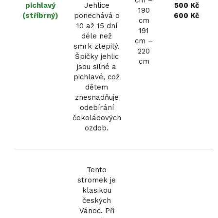
cm –
pichlavý
Jehlice
500 Kč
190
(stříbrný)
ponechává o
600 Kč
cm
10 až 15 dní
191
déle než
cm –
smrk ztepilý.
220
Špičky jehlic
cm
jsou silné a
pichlavé, což
dětem
znesnadňuje
odebírání
čokoládových
ozdob.
Tento
stromek je
klasikou
českých
Vánoc. Při