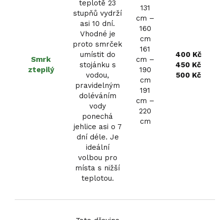
teplotě 23
131
stupňů vydrží
cm –
asi 10 dní.
160
Vhodné je
cm
proto smrček
161
umístit do
400 Kč
Smrk
cm –
stojánku s
450 Kč
ztepilý
190
vodou,
500 Kč
cm
pravidelným
191
doléváním
cm –
vody
220
ponechá
cm
jehlice asi o 7
dní déle. Je
ideální
volbou pro
místa s nižší
teplotou.