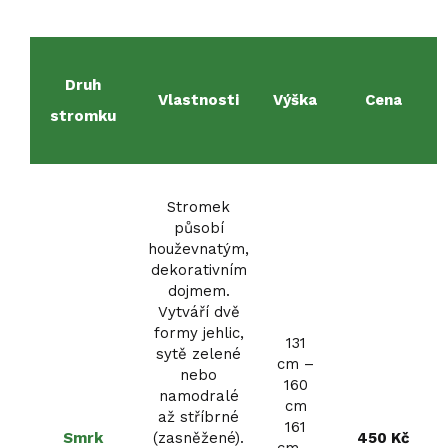
Druh
Vlastnosti
Výška
Cena
stromku
Stromek
působí
houževnatým,
dekorativním
dojmem.
Vytváří dvě
formy jehlic,
131
sytě zelené
cm –
nebo
160
namodralé
cm
až stříbrné
161
Smrk
(zasněžené).
450 Kč