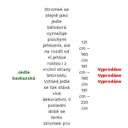
Stromek se
stejně jako
jedle
bělokorá
vyznačuje
plochými
131
jehlicemi, ale
cm –
na rozdíl od
160
ní jehlice
cm
rostou i z
161
vrchní strany
Vyprodáno
Jedle
cm –
letorostu.
Vyprodáno
kavkazská
190
Vzhled jedle
Vyprodáno
cm
se tak stává
191
více
cm –
dekorativní. V
220
poslední
cm
době se
tento
stromek pro