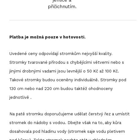
jehlice a
přičichnutím.
Platba je možná pouze v hotovosti.
Uvedené ceny odpovídají stromkům nejvyšší kvality.
Stromky tvarované přírodou s chybějícími větvemi nebo s
jinými drobnými vadami jsou levnější o 50 Kč až 100 Kč.
Takové stromky budou oceněny individuálně. Stromky pod
130 cm nebo nad 220 cm budou taktéž ohodnoceny
jednotlivě .
Na patě stromku doporučujeme udělat čerstvý řez a umístit
stromek do nádoby s vodou. Dbejte však na to, aby kůra
dosahovala pod hladinu vody (stromek saje vodu pletivem